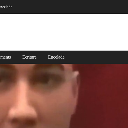
ncelade
ements
Ecriture
Encelade
Vidéos
ade
Read More ..