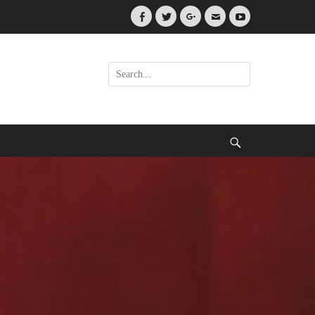
Facebook
Twitter
Googleplus
Email
YouTube
Search
for:
Search
.