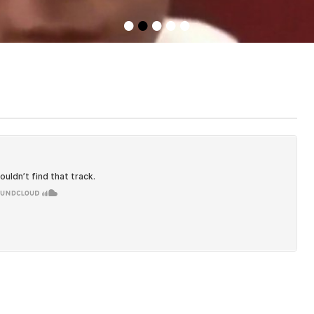
•
•
•
•
•