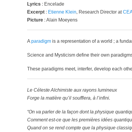
Lyrics
: Encelade
Excerpt
:
Etienne Klein
, Research Director at
CE
Picture
: Alain Moeyens
A
paradigm
is a representation of a world ; a fund
Science and Mysticism define their own paradigms t
These paradigms meet, interfer, develop each other,
Le Céleste Alchimiste aux rayons lumineux
Forge la matière qu’il soufflera, à l’infini.
“On va parler de la façon dont la physique quanti
Comment est-ce que les premières idées quantiques
Quand on se rend compte que la physique classiq