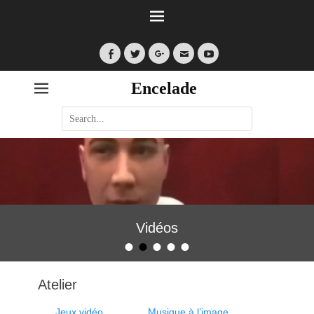
Facebook
Twitter
Googleplus
Email
YouTube
Encelade
Search
for:
Vidéos
•
•
•
•
•
Posted on
By
encelade
Atelier
Jeux vidéo
Musique à l’image