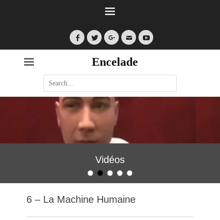
Facebook
Twitter
Googleplus
Email
YouTube
Encelade
Search
for:
Vidéos
•
•
•
•
•
Posted on
By
encelade
6 – La Machine Humaine